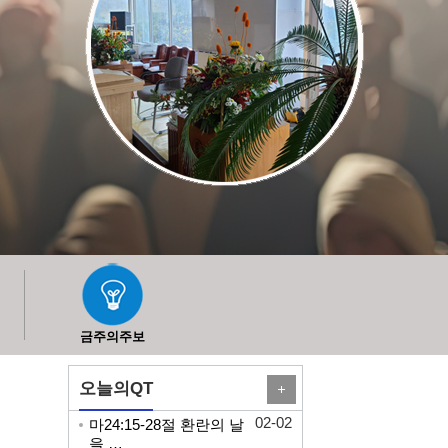
금주의주보
오늘의QT
02-02
마24:15-28절 환란의 날
을 …