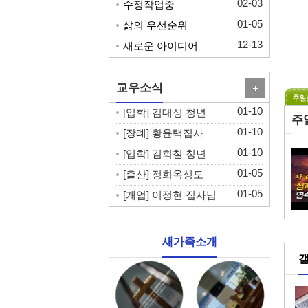
02-03
수정작업중
01-05
삶의 우선순위
12-13
새로운 아이디어
교우소식
01-10
[입학]
김대성 청년
주
01-10
[장례]
황윤택집사
01-10
[입학]
김희철 청년
01-05
[출산]
정희옥성도
01-05
[개업]
이정현 집사님
새가족소개