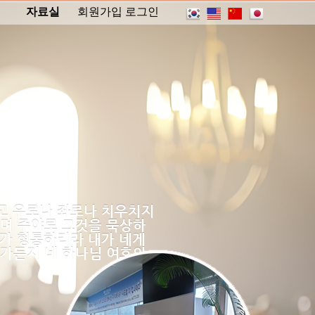
자료실
회원가입
로그인
하고 우로나 좌로나 치우치지
하며 주야로 그것을 묵상하
네가 형통하리라 내가 네게
 가든지 네 하나님 여호와