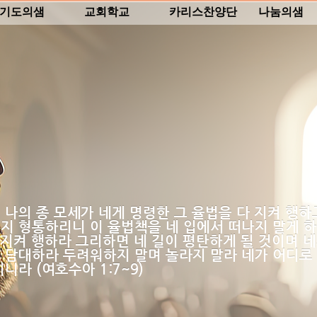
기도의샘
교회학교
카리스찬양단
나눔의샘
 나의 종 모세가 네게 명령한 그 율법을 다 지켜 행
지 형통하리니 이 율법책을 네 입에서 떠나지 말게 
다 지켜 행하라 그리하면 네 길이 평탄하게 될 것이며 
 담대하라 두려워하지 말며 놀라지 말라 네가 어디로
니라 (여호수아 1:7~9)