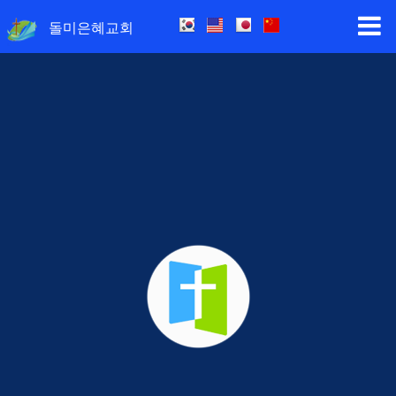
돌미은혜교회